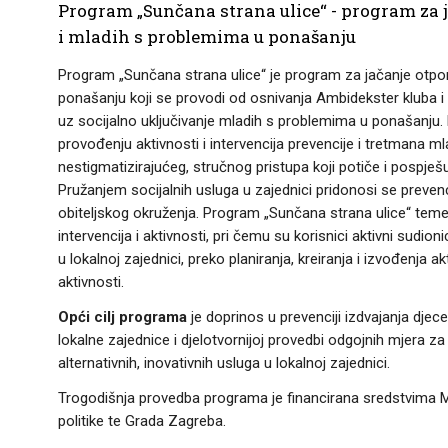
Program „Sunčana strana ulice“ - program za j
i mladih s problemima u ponašanju
Program „Sunčana strana ulice“ je program za jačanje otporn
ponašanju koji se provodi od osnivanja Ambidekster kluba i vr
uz socijalno uključivanje mladih s problemima u ponašanju. 
provođenju aktivnosti i intervencija prevencije i tretmana 
nestigmatizirajućeg, stručnog pristupa koji potiče i pospješu
Pružanjem socijalnih usluga u zajednici pridonosi se preven
obiteljskog okruženja. Program „Sunčana strana ulice“ temelj
intervencija i aktivnosti, pri čemu su korisnici aktivni sud
u lokalnoj zajednici, preko planiranja, kreiranja i izvođenja
aktivnosti.
Opći cilj programa
je doprinos u prevenciji izdvajanja djec
lokalne zajednice i djelotvornijoj provedbi odgojnih mjera z
alternativnih, inovativnih usluga u lokalnoj zajednici.
Trogodišnja provedba programa je financirana sredstvima Min
politike te Grada Zagreba.