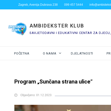
Zagreb, Avenija Dubrava 238
099 457 5444
info@ambidekst
AMBIDEKSTER KLUB
SAVJETODAVNI I EDUKATIVNI CENTAR ZA DJECU,
POČETNA
O NAMA
DJELATNOSTI
PR
Program „Sunčana strana ulice“
Objavljeno: 01.12.2023.