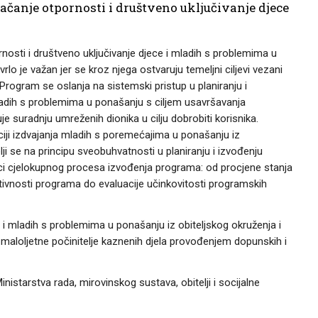
ačanje otpornosti i društveno uključivanje djece
osti i društveno uključivanje djece i mladih s problemima u
lo je važan jer se kroz njega ostvaruju temeljni ciljevi vezani
Program se oslanja na sistemski pristup u planiranju i
mladih s problemima u ponašanju s ciljem usavršavanja
je suradnju umreženih dionika u cilju dobrobiti korisnika.
ciji izdvajanja mladih s poremećajima u ponašanju iz
i se na principu sveobuhvatnosti u planiranju i izvođenju
ionici cjelokupnog procesa izvođenja programa: od procjene stanja
 aktivnosti programa do evaluacije učinkovitosti programskih
e i mladih s problemima u ponašanju iz obiteljskog okruženja i
a maloljetne počinitelje kaznenih djela provođenjem dopunskih i
istarstva rada, mirovinskog sustava, obitelji i socijalne